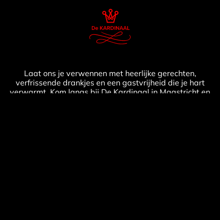
Laat ons je verwennen met heerlijke gerechten,
verfrissende drankjes en een gastvrijheid die je hart
verwarmt. Kom langs bij De Kardinaal in Maastricht en
geniet met ons mee van de gezelligheid en
levensvreugde die la dolce vita te bieden heeft.
FACEBOOK
INSTAGRAM
TRIPADVISOR